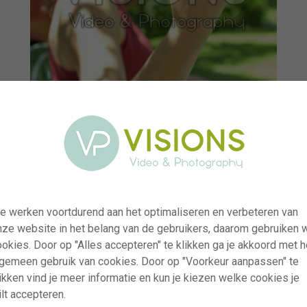
e werken voortdurend aan het optimaliseren en verbeteren van
nze website in het belang van de gebruikers, daarom gebruiken 
visi117496
okies. Door op "Alles accepteren" te klikken ga je akkoord met h
Girl holding pear
lgemeen gebruik van cookies. Door op "Voorkeur aanpassen" te
ikken vind je meer informatie en kun je kiezen welke cookies je
RM
lt accepteren.
31.07.2013