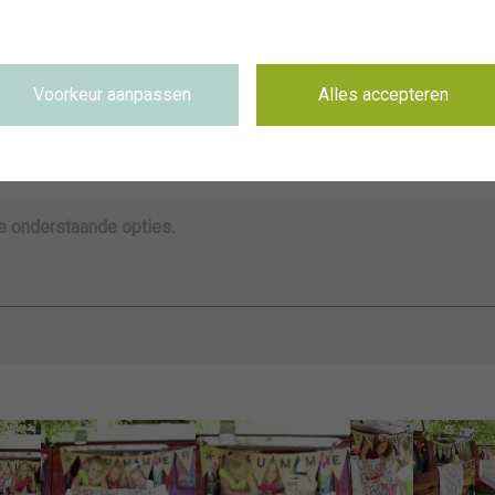
~VISIONSPICTURES & PHOTOGRAPHY
Beschikbaar
Niet van toepassing
Voorkeur aanpassen
Alles accepteren
3386 x 5079 pixel, 28.67 cm x 43 cm @ 300 dpi
Trefwoorden & zoeken naar overeenkomstige beelden
de onderstaande opties.