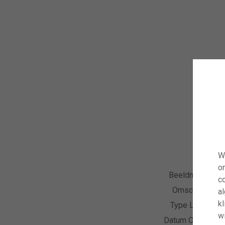
W
o
Beeldnummer
co
Omschrijving
a
kl
Type Licentie
wi
Datum Opname