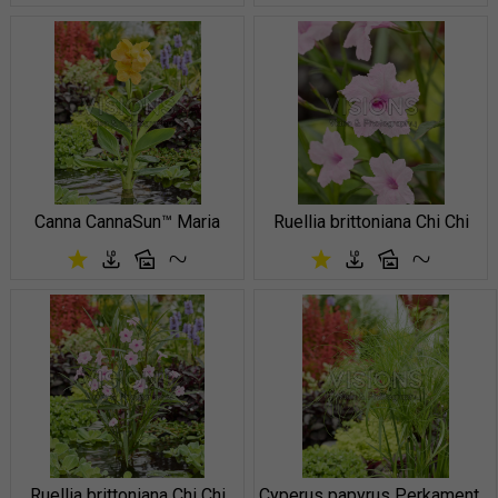
Canna CannaSun™ Maria
Ruellia brittoniana Chi Chi
Ruellia brittoniana Chi Chi
Cyperus papyrus Perkamentus