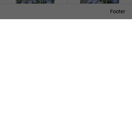
Footer
Rosmarinus officinalis Blue Cascade
Rosmarinus officinalis Blue Cascade
Visions Photography
Meer en duin 66
2163 HC Lisse
AANMELDEN VOOR NIEUWSBRIEF
HOE HET WERKT
Rosmarinus officinalis Blue Cascade
Rosmarinus officinalis Blue Cascade
HET TEAM
VISIONS RECLAMEFOTOGRAFIE