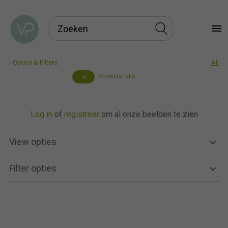
menu
‹ Opties & Filters
All
Verwijder alle
close
Log in
of
registreer
om al onze beelden te zien
View opties
Filter opties