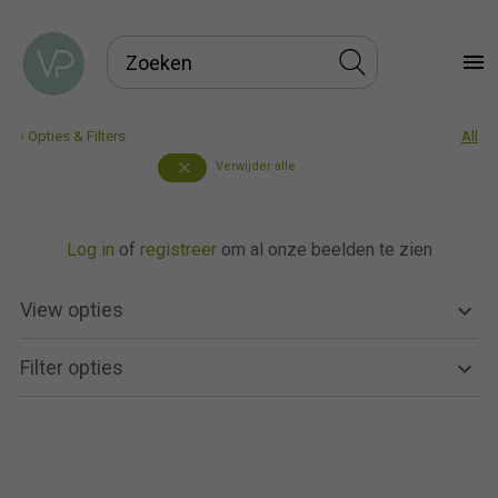
menu
‹ Opties & Filters
All
Verwijder alle
close
Log in
of
registreer
om al onze beelden te zien
View opties
Filter opties