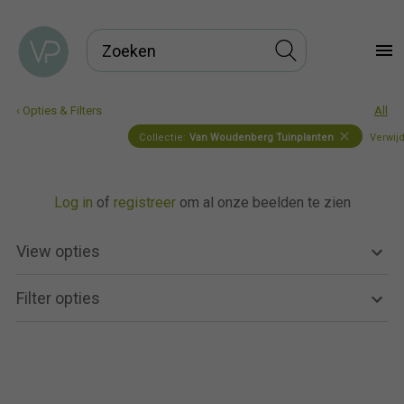
menu
‹ Opties & Filters
All
close
Collectie:
Van Woudenberg Tuinplanten
Verwijd
Log in
of
registreer
om al onze beelden te zien
View opties
Filter opties