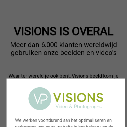
VISIONS IS OVERAL
Meer dan 6.000 klanten wereldwijd
gebruiken onze beelden en video’s
Waar ter wereld je ook bent, Visions beeld kom je
overal tegen. Op vele producten in tuincentra, in
catalogi, op vlaggen, banners, billboards en POS-
materiaal, in beursstands, zelfs in het verkeer en
natuurlijk online. Bekijk de voorbeelden:
We werken voortdurend aan het optimaliseren en