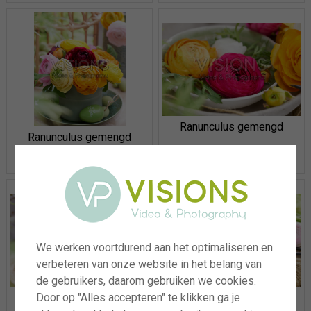
Ranunculus gemengd
Ranunculus gemengd
We werken voortdurend aan het optimaliseren en
verbeteren van onze website in het belang van
de gebruikers, daarom gebruiken we cookies.
Ranunculus gemengd
Door op "Alles accepteren" te klikken ga je
Ranunculus gemengd