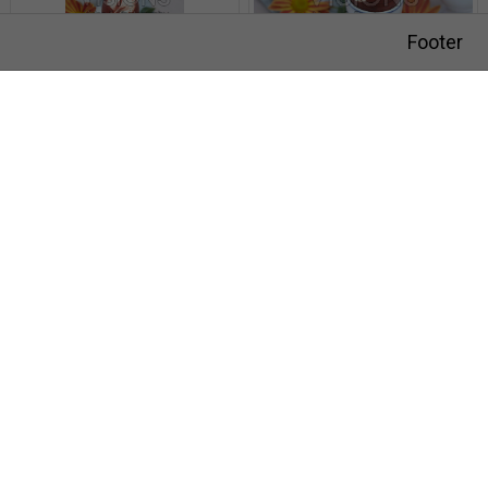
Footer
Paasei
Paaseieren
Visions Photography
Meer en duin 66
2163 HC Lisse
AANMELDEN VOOR NIEUWSBRIEF
Paastafel
HOE HET WERKT
Paasei
HET TEAM
VISIONS RECLAMEFOTOGRAFIE