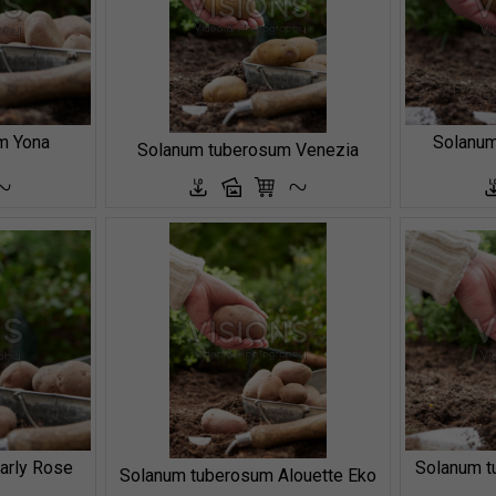
m Yona
Solanum
Solanum tuberosum Venezia
arly Rose
Solanum t
Solanum tuberosum Alouette Eko