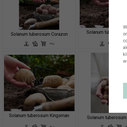
W
Solanum tuberosum
o
Solanum tuberosum Corazon
co
a
kl
wi
Solanum tuberosum Kingsman
Solanum tuberosum 