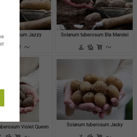
m tuberosum Jazzy
Solanum tuberosum Bla Mandel
we
et
Solanum tuberosum Jacky
uberosum Violet Queen