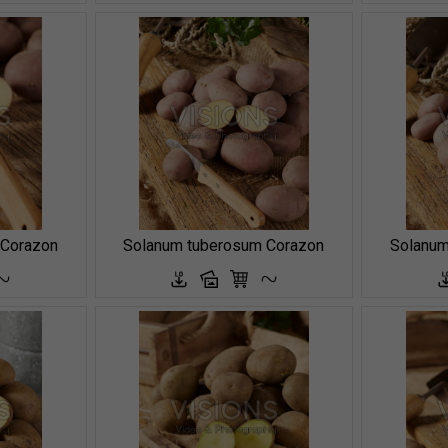
 Corazon
Solanum tuberosum Corazon
Solanum