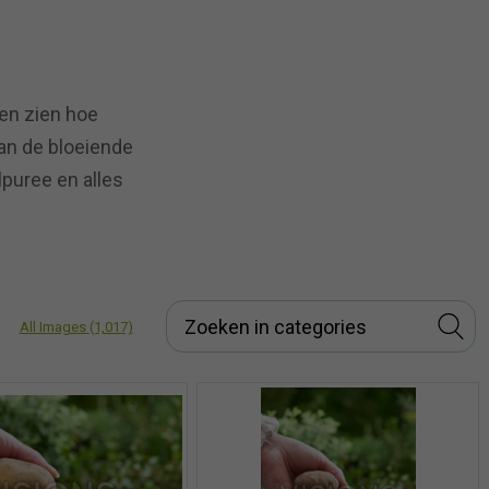
ten zien hoe
van de bloeiende
lpuree en alles
All Images
(1,017)