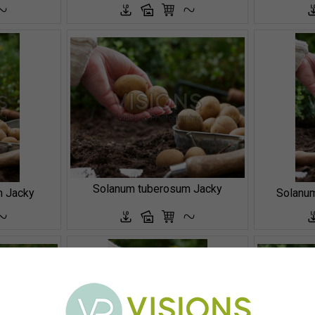
Solanum tuberosum Jacky
m Jacky
Solanum