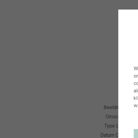
W
o
co
a
kl
wi
Beeldnummer
Omschrijving
Type Licentie
Datum Opname