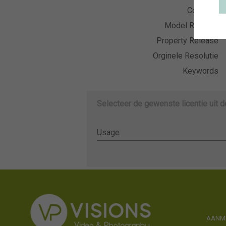
Collectie
Model Release
Property Release
Orginele Resolutie
Keywords
Selecteer de gewenste licentie uit 
Usage
Usage
AANME