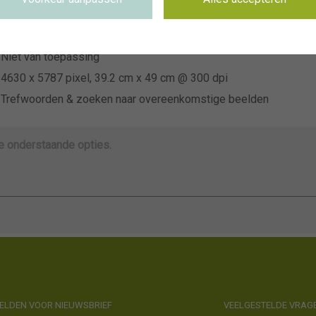
~Luc Klinkhamer (VISI beeld)
Niet van toepassing
Niet van toepassing
4630 x 5787 pixel, 39.2 cm x 49 cm @ 300 dpi
Trefwoorden & zoeken naar overeenkomstige beelden
de onderstaande opties.
LDEN VOOR NIEUWSBRIEF
VEELGESTELDE VRAG