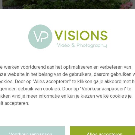
e werken voortdurend aan het optimaliseren en verbeteren van
nze website in het belang van de gebruikers, daarom gebruiken 
okies. Door op "Alles accepteren" te klikken ga je akkoord met h
lgemeen gebruik van cookies. Door op "Voorkeur aanpassen" te
ikken vind je meer informatie en kun je kiezen welke cookies je
lt accepteren.
visi234936
Cryptomeria japonica
RM
21.07.2025
Voorkeur aanpassen
Alles accepteren