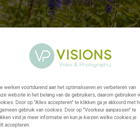
e werken voortdurend aan het optimaliseren en verbeteren van
visi234315
nze website in het belang van de gebruikers, daarom gebruiken 
Veronica spicata
okies. Door op "Alles accepteren" te klikken ga je akkoord met h
RM
lgemeen gebruik van cookies. Door op "Voorkeur aanpassen" te
ikken vind je meer informatie en kun je kiezen welke cookies je
17.06.2025
lt accepteren.
~Future Plants Showtuin
Niet van toepassing