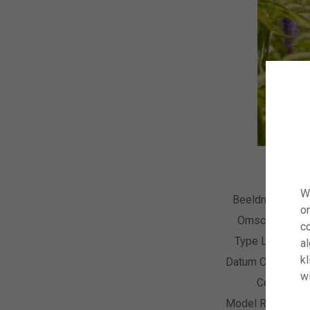
W
Beeldnummer
o
Omschrijving
co
Type Licentie
a
kl
Datum Opname
wi
Collectie
Model Release