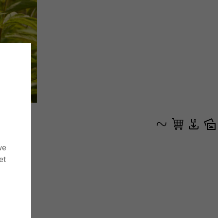
we
et