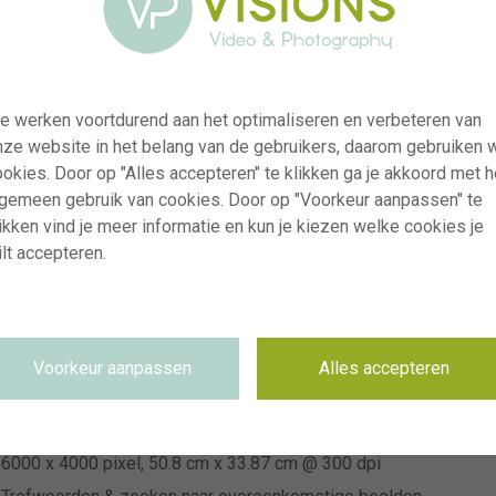
e werken voortdurend aan het optimaliseren en verbeteren van
nze website in het belang van de gebruikers, daarom gebruiken 
okies. Door op "Alles accepteren" te klikken ga je akkoord met h
lgemeen gebruik van cookies. Door op "Voorkeur aanpassen" te
ikken vind je meer informatie en kun je kiezen welke cookies je
visi227277
lt accepteren.
Heliopsis helianthoides Loraine Sunshine
RM
03.09.2024
G.H. Bol en zoon
Voorkeur aanpassen
Alles accepteren
Niet van toepassing
Niet van toepassing
6000 x 4000 pixel, 50.8 cm x 33.87 cm @ 300 dpi