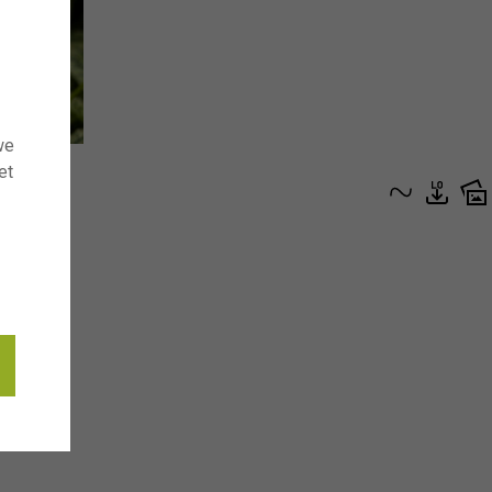
we
et