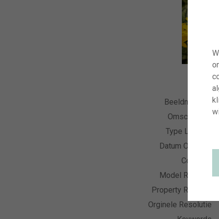
W
o
co
a
kl
Beeldnummer
wi
Omschrijving
Type Licentie
Datum Opname
Collectie
Model Release
Property Release
Orginele Resolutie