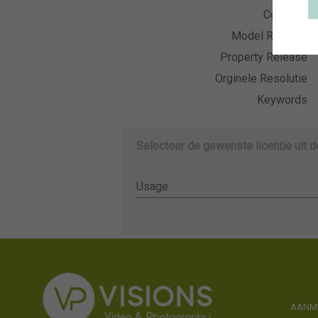
Collectie
Model Release
Property Release
Orginele Resolutie
Keywords
Selecteer de gewenste licentie uit 
Usage
Usage
AANME