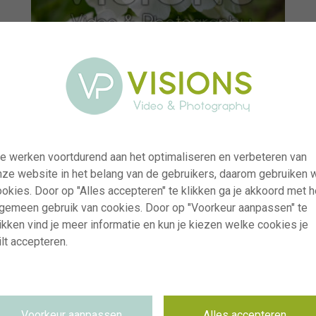
e werken voortdurend aan het optimaliseren en verbeteren van
nze website in het belang van de gebruikers, daarom gebruiken 
okies. Door op "Alles accepteren" te klikken ga je akkoord met h
lgemeen gebruik van cookies. Door op "Voorkeur aanpassen" te
ikken vind je meer informatie en kun je kiezen welke cookies je
lt accepteren.
visi227153
Phlox White Triumphator
RM
30.07.2024
Voorkeur aanpassen
Alles accepteren