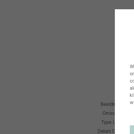
W
o
co
a
kl
wi
Beeldnummer
Omschrijving
Type Licentie
Datum Opname