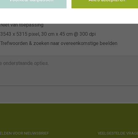
~Hogendoorn
Niet van toepassing
Niet van toepassing
3543 x 5315 pixel, 30 cm x 45 cm @ 300 dpi
Trefwoorden & zoeken naar overeenkomstige beelden
de onderstaande opties.
LDEN VOOR NIEUWSBRIEF
VEELGESTELDE VRAG