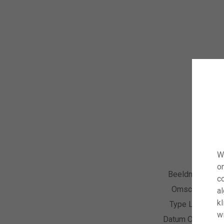
W
o
Beeldnummer
co
Omschrijving
a
kl
Type Licentie
wi
Datum Opname