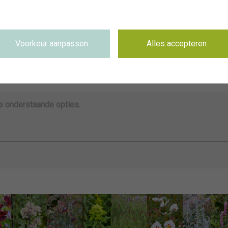
~RHS Bridgewater
Niet van toepassing
Niet van toepassing
Voorkeur aanpassen
Alles accepteren
4075 x 5094 pixel, 34.5 cm x 43.13 cm @ 300 dpi
Trefwoorden & zoeken naar overeenkomstige beelden
de onderstaande opties.