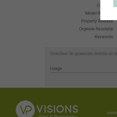
Collectie
Model Release
Property Release
Orginele Resolutie
Keywords
Selecteer de gewenste licentie uit 
Usage
Usage
AANME