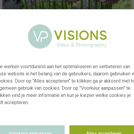
e werken voortdurend aan het optimaliseren en verbeteren van
nze website in het belang van de gebruikers, daarom gebruiken 
okies. Door op "Alles accepteren" te klikken ga je akkoord met h
lgemeen gebruik van cookies. Door op "Voorkeur aanpassen" te
ikken vind je meer informatie en kun je kiezen welke cookies je
lt accepteren.
visi243231
Allium Paintball
RM
24.06.2026
Voorkeur aanpassen
Alles accepteren