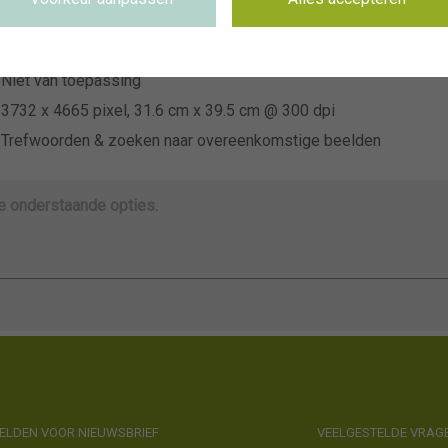
~CNB Floratuin 2026
Niet van toepassing
Niet van toepassing
3732 x 4665 pixel, 31.6 cm x 39.5 cm @ 300 dpi
Trefwoorden & zoeken naar overeenkomstige beelden
de onderstaande opties.
LDEN VOOR NIEUWSBRIEF
VEELGESTELDE VRAG