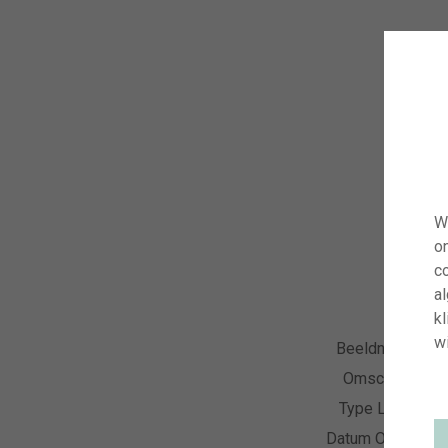
W
o
co
a
kl
wi
Beeldnummer
Omschrijving
Type Licentie
Datum Opname