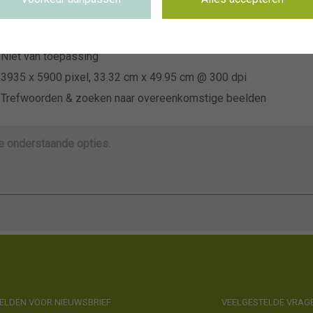
~Syngenta
Niet van toepassing
Niet van toepassing
3935 x 5900 pixel, 33.32 cm x 49.95 cm @ 300 dpi
Trefwoorden & zoeken naar overeenkomstige beelden
de onderstaande opties.
LDEN VOOR NIEUWSBRIEF
VEELGESTELDE VRAG