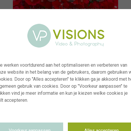
e werken voortdurend aan het optimaliseren en verbeteren van
nze website in het belang van de gebruikers, daarom gebruiken 
okies. Door op "Alles accepteren" te klikken ga je akkoord met h
lgemeen gebruik van cookies. Door op "Voorkeur aanpassen" te
ikken vind je meer informatie en kun je kiezen welke cookies je
lt accepteren.
visi243229
Verbena Lanai® Compact Red Imp.
RM
29.04.2026
Voorkeur aanpassen
Alles accepteren