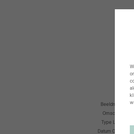
W
o
co
a
kl
wi
Beeldnummer
Omschrijving
Type Licentie
Datum Opname