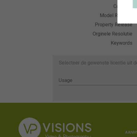
Collectie
Model Release
Property Release
Orginele Resolutie
Keywords
Selecteer de gewenste licentie uit 
Usage
Usage
AANME