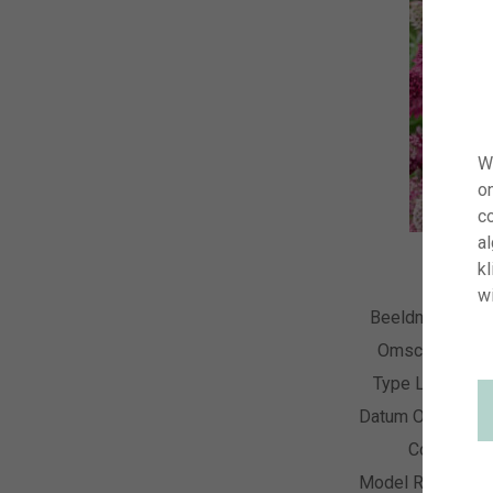
W
o
co
a
kl
wi
Beeldnummer
Omschrijving
Type Licentie
Datum Opname
Collectie
Model Release