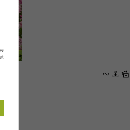
we
et