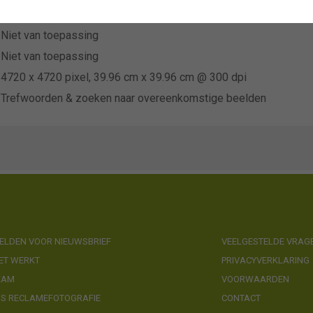
Plantipp
Niet van toepassing
Niet van toepassing
4720 x 4720 pixel, 39.96 cm x 39.96 cm @ 300 dpi
Trefwoorden & zoeken naar overeenkomstige beelden
LDEN VOOR NIEUWSBRIEF
VEELGESTELDE VRAG
ET WERKT
PRIVACYVERKLARING
EAM
VOORWAARDEN
NS RECLAMEFOTOGRAFIE
CONTACT