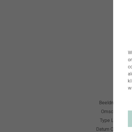
W
o
co
a
kl
wi
Beeldnummer
Omschrijving
Type Licentie
Datum Opname