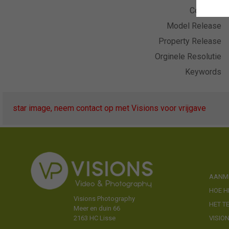
Collectie
Model Release
Property Release
Orginele Resolutie
Keywords
star image, neem contact op met Visions voor vrijgave
AANME
HOE H
Visions Photography
HET T
Meer en duin 66
VISIO
2163 HC Lisse