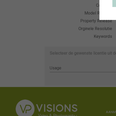
Collectie
Model Release
Property Release
Orginele Resolutie
Keywords
Selecteer de gewenste licentie uit 
Usage
Usage
AANME