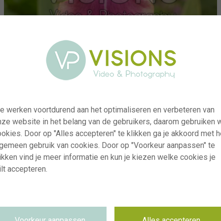
e werken voortdurend aan het optimaliseren en verbeteren van
nze website in het belang van de gebruikers, daarom gebruiken 
okies. Door op "Alles accepteren" te klikken ga je akkoord met h
lgemeen gebruik van cookies. Door op "Voorkeur aanpassen" te
ikken vind je meer informatie en kun je kiezen welke cookies je
lt accepteren.
visi242632
Iris Carnaby
RM
09.06.2026
Voorkeur aanpassen
Alles accepteren