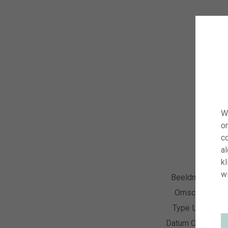
W
o
co
a
kl
wi
Beeldnummer
Omschrijving
Type Licentie
Datum Opname