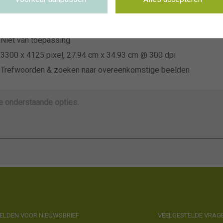
~Bouwmeester Vaste Planten
Niet van toepassing
Niet van toepassing
3300 x 4125 pixel, 27.94 cm x 34.93 cm @ 300 dpi
Trefwoorden & zoeken naar overeenkomstige beelden
de onderstaande opties.
LDEN VOOR NIEUWSBRIEF
VEELGESTELDE VRAG