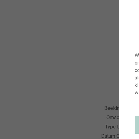
W
o
co
a
kl
wi
Beeldnummer
Omschrijving
Type Licentie
Datum Opname