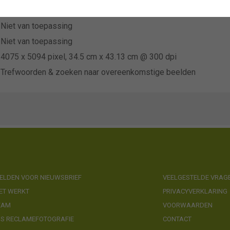
West End bulb Export b.v.
Niet van toepassing
Niet van toepassing
4075 x 5094 pixel, 34.5 cm x 43.13 cm @ 300 dpi
Trefwoorden & zoeken naar overeenkomstige beelden
LDEN VOOR NIEUWSBRIEF
VEELGESTELDE VRAG
ET WERKT
PRIVACYVERKLARING
EAM
VOORWAARDEN
NS RECLAMEFOTOGRAFIE
CONTACT