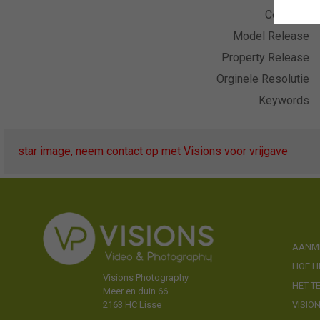
Collectie
Model Release
Property Release
Orginele Resolutie
Keywords
star image, neem contact op met Visions voor vrijgave
AANME
HOE H
Visions Photography
HET T
Meer en duin 66
VISIO
2163 HC Lisse