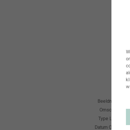
W
o
co
a
kl
wi
Beeldnummer
Omschrijving
Type Licentie
Datum Opname