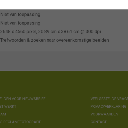
Kapiteyn
Niet van toepassing
Niet van toepassing
3648 x 4560 pixel, 30.89 cm x 38.61 cm @ 300 dpi
Trefwoorden & zoeken naar overeenkomstige beelden
LDEN VOOR NIEUWSBRIEF
VEELGESTELDE VRAG
ET WERKT
PRIVACYVERKLARING
EAM
VOORWAARDEN
NS RECLAMEFOTOGRAFIE
CONTACT