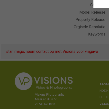
Collectie
Model Release
Property Release
Orginele Resolutie
Keywords
star image, neem contact op met Visions voor vrijgave
AANME
HOE H
Visions Photography
HET T
Meer en duin 66
VISIO
2163 HC Lisse