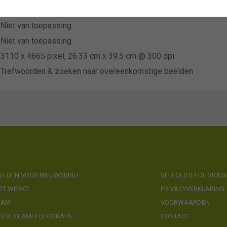
Plantipp
Niet van toepassing
Niet van toepassing
3110 x 4665 pixel, 26.33 cm x 39.5 cm @ 300 dpi
Trefwoorden & zoeken naar overeenkomstige beelden
LDEN VOOR NIEUWSBRIEF
VEELGESTELDE VRAG
ET WERKT
PRIVACYVERKLARING
EAM
VOORWAARDEN
NS RECLAMEFOTOGRAFIE
CONTACT