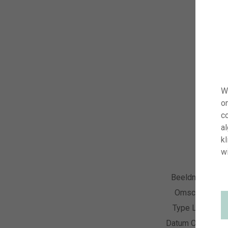
W
o
co
a
kl
wi
Beeldnummer
Omschrijving
Type Licentie
Datum Opname