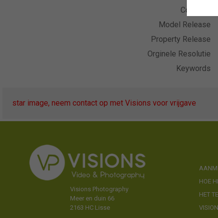
Collectie
Model Release
Property Release
Orginele Resolutie
Keywords
star image, neem contact op met Visions voor vrijgave
AANME
HOE H
Visions Photography
HET T
Meer en duin 66
VISIO
2163 HC Lisse