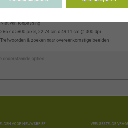
~Sam van Schooten BV
Niet van toepassing
Niet van toepassing
3867 x 5800 pixel, 32.74 cm x 49.11 cm @ 300 dpi
Trefwoorden & zoeken naar overeenkomstige beelden
de onderstaande opties.
LDEN VOOR NIEUWSBRIEF
VEELGESTELDE VRAG