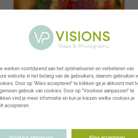
e werken voortdurend aan het optimaliseren en verbeteren van
nze website in het belang van de gebruikers, daarom gebruiken 
okies. Door op "Alles accepteren" te klikken ga je akkoord met h
lgemeen gebruik van cookies. Door op "Voorkeur aanpassen" te
ikken vind je meer informatie en kun je kiezen welke cookies je
lt accepteren.
visi241500
Tulipa El Nino
RM
22.04.2026
Voorkeur aanpassen
Alles accepteren