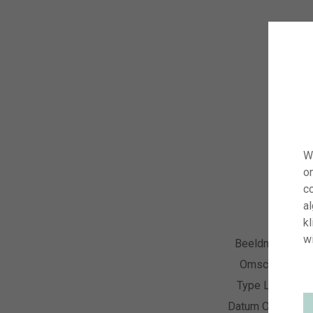
W
o
co
a
kl
wi
Beeldnummer
Omschrijving
Type Licentie
Datum Opname