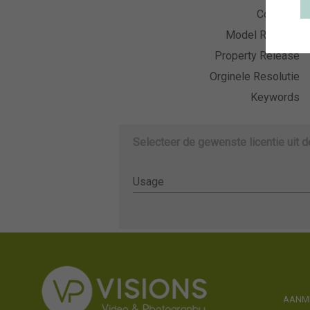
Collectie
Model Release
Property Release
Orginele Resolutie
Keywords
Selecteer de gewenste licentie uit 
Usage
Usage
AANME