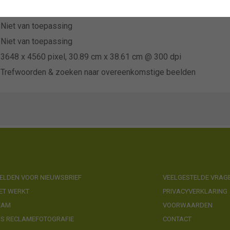
Green Works
Niet van toepassing
Niet van toepassing
3648 x 4560 pixel, 30.89 cm x 38.61 cm @ 300 dpi
Trefwoorden & zoeken naar overeenkomstige beelden
LDEN VOOR NIEUWSBRIEF
VEELGESTELDE VRAG
ET WERKT
PRIVACYVERKLARING
EAM
VOORWAARDEN
NS RECLAMEFOTOGRAFIE
CONTACT