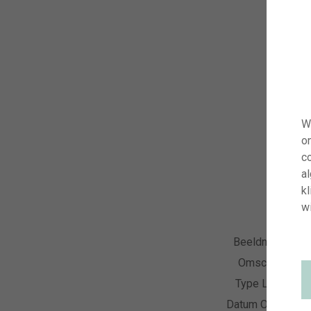
W
o
co
a
kl
wi
Beeldnummer
Omschrijving
Type Licentie
Datum Opname