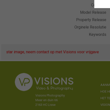
Collectie
Model Release
Property Release
Orginele Resolutie
Keywords
star image, neem contact op met Visions voor vrijgave
AANME
HOE H
Visions Photography
HET T
Meer en duin 66
VISIO
2163 HC Lisse