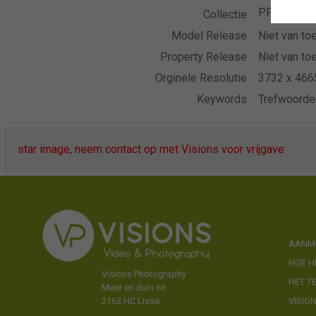
P.F. Onings
Collectie
Model Release
Niet van to
Property Release
Niet van to
Orginele Resolutie
3732 x 4665
Keywords
Trefwoorde
star image, neem contact op met Visions voor vrijgave
AANME
HOE H
Visions Photography
HET T
Meer en duin 66
VISIO
2163 HC Lisse