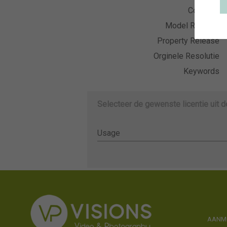
Collectie
Model Release
Property Release
Orginele Resolutie
Keywords
Selecteer de gewenste licentie uit 
Usage
Usage
AANME