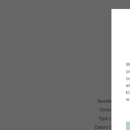
W
o
co
a
kl
wi
Beeldnummer
Omschrijving
Type Licentie
Datum Opname