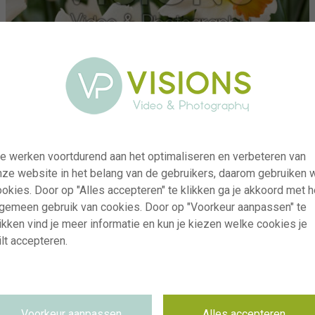
e werken voortdurend aan het optimaliseren en verbeteren van
nze website in het belang van de gebruikers, daarom gebruiken 
okies. Door op "Alles accepteren" te klikken ga je akkoord met h
lgemeen gebruik van cookies. Door op "Voorkeur aanpassen" te
ikken vind je meer informatie en kun je kiezen welke cookies je
lt accepteren.
visi240947
Narcissus The Foxtrot
RM
06.04.2026
Voorkeur aanpassen
Alles accepteren