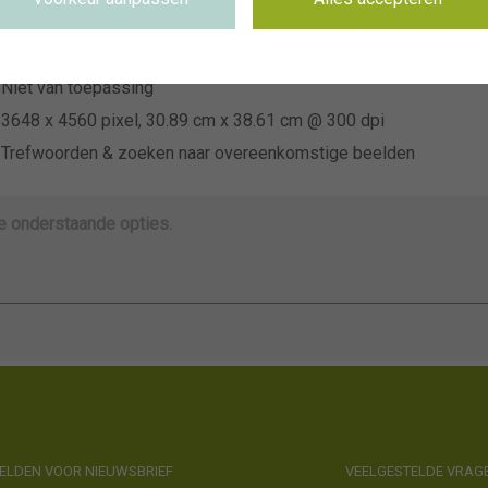
~M.H. v.d. Zon & Zn.
Niet van toepassing
Niet van toepassing
3648 x 4560 pixel, 30.89 cm x 38.61 cm @ 300 dpi
Trefwoorden & zoeken naar overeenkomstige beelden
de onderstaande opties.
LDEN VOOR NIEUWSBRIEF
VEELGESTELDE VRAG