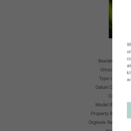
W
o
co
Beeldnummer
a
Omschrijving
kl
Type Licentie
wi
Datum Opname
Collectie
Model Release
Property Release
Orginele Resolutie