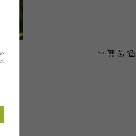
we
et