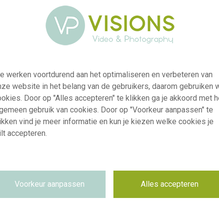
e werken voortdurend aan het optimaliseren en verbeteren van
nze website in het belang van de gebruikers, daarom gebruiken 
okies. Door op "Alles accepteren" te klikken ga je akkoord met h
visi240909
lgemeen gebruik van cookies. Door op "Voorkeur aanpassen" te
Fritillaria Helena®
ikken vind je meer informatie en kun je kiezen welke cookies je
RM
lt accepteren.
30.03.2026
~Keukenhof 2026
Niet van toepassing
Voorkeur aanpassen
Alles accepteren
Niet van toepassing
6000 x 4000 pixel, 50.8 cm x 33.87 cm @ 300 dpi