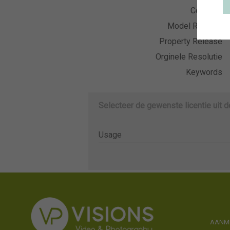
Collectie
Model Release
Property Release
Orginele Resolutie
Keywords
Selecteer de gewenste licentie uit 
Usage
Usage
AANME