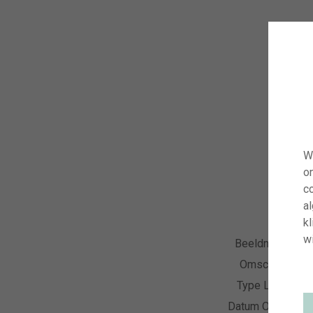
W
o
co
a
kl
wi
Beeldnummer
Omschrijving
Type Licentie
Datum Opname