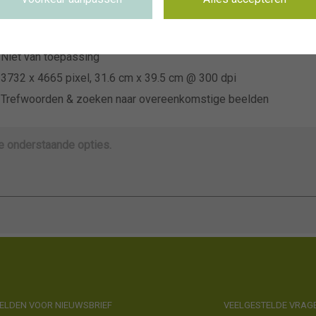
~VISIONSPICTURES & PHOTOGRAPHY
Niet van toepassing
Niet van toepassing
3732 x 4665 pixel, 31.6 cm x 39.5 cm @ 300 dpi
Trefwoorden & zoeken naar overeenkomstige beelden
de onderstaande opties.
LDEN VOOR NIEUWSBRIEF
VEELGESTELDE VRAG