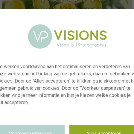
e werken voortdurend aan het optimaliseren en verbeteren van
nze website in het belang van de gebruikers, daarom gebruiken 
okies. Door op "Alles accepteren" te klikken ga je akkoord met h
lgemeen gebruik van cookies. Door op "Voorkeur aanpassen" te
ikken vind je meer informatie en kun je kiezen welke cookies je
lt accepteren.
visi238613
Iris Apollo
RM
29.10.2025
Voorkeur aanpassen
Alles accepteren