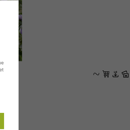
we
et