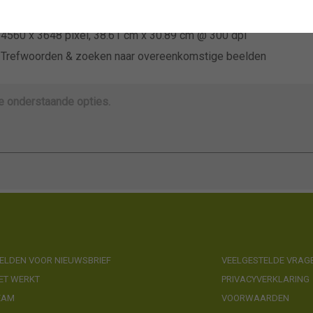
Niet van toepassing
4560 x 3648 pixel, 38.61 cm x 30.89 cm @ 300 dpi
Trefwoorden & zoeken naar overeenkomstige beelden
de onderstaande opties.
LDEN VOOR NIEUWSBRIEF
VEELGESTELDE VRAG
ET WERKT
PRIVACYVERKLARING
EAM
VOORWAARDEN