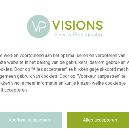
e werken voortdurend aan het optimaliseren en verbeteren van
nze website in het belang van de gebruikers, daarom gebruiken 
okies. Door op "Alles accepteren" te klikken ga je akkoord met h
lgemeen gebruik van cookies. Door op "Voorkeur aanpassen" te
ikken vind je meer informatie en kun je kiezen welke cookies je
visi238557
lt accepteren.
Aster Mini Baby Blue
RM
28.10.2025
~VISIONSPICTURES & PHOTOGRAPHY
Voorkeur aanpassen
Alles accepteren
Niet van toepassing