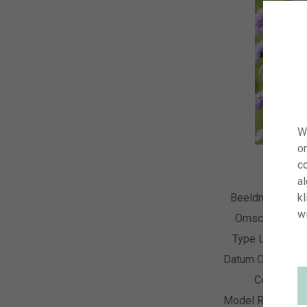
W
o
co
a
kl
Beeldnummer
wi
Omschrijving
Type Licentie
Datum Opname
Collectie
Model Release