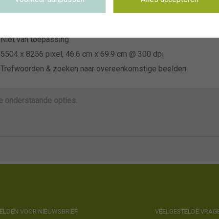
~US Young Plants
Niet van toepassing
Niet van toepassing
5504 x 8256 pixel, 46.6 cm x 69.9 cm @ 300 dpi
Trefwoorden & zoeken naar overeenkomstige beelden
de onderstaande opties.
LDEN VOOR NIEUWSBRIEF
VEELGESTELDE VRAG