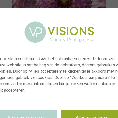
e werken voortdurend aan het optimaliseren en verbeteren van
nze website in het belang van de gebruikers, daarom gebruiken 
okies. Door op "Alles accepteren" te klikken ga je akkoord met h
lgemeen gebruik van cookies. Door op "Voorkeur aanpassen" te
ikken vind je meer informatie en kun je kiezen welke cookies je
lt accepteren.
visi238327
Dahlia Venti Pink White Eye
RM
08.07.2025
Voorkeur aanpassen
Alles accepteren