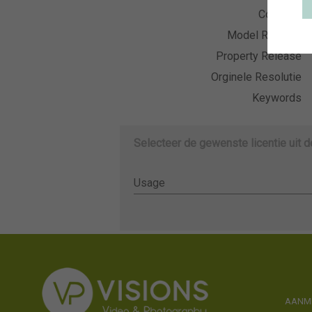
Collectie
Model Release
Property Release
Orginele Resolutie
Keywords
Selecteer de gewenste licentie uit 
Usage
Usage
AANME