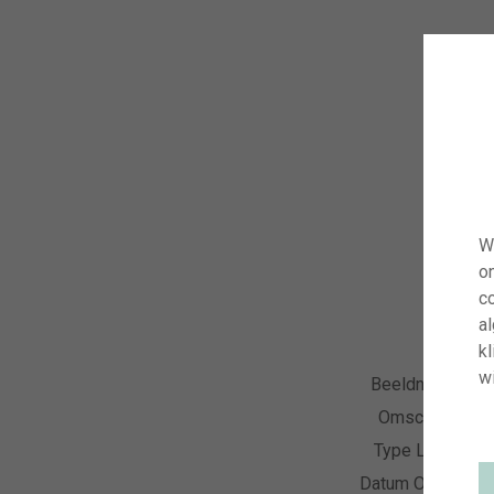
W
o
co
a
kl
wi
Beeldnummer
Omschrijving
Type Licentie
Datum Opname