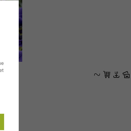
we
et