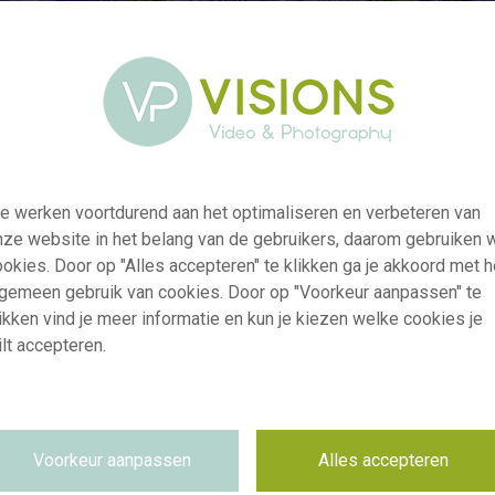
e werken voortdurend aan het optimaliseren en verbeteren van
nze website in het belang van de gebruikers, daarom gebruiken 
okies. Door op "Alles accepteren" te klikken ga je akkoord met h
lgemeen gebruik van cookies. Door op "Voorkeur aanpassen" te
ikken vind je meer informatie en kun je kiezen welke cookies je
visi238027
lt accepteren.
Anemone coronaria Mistral Blue
RM
20.10.2025
~VISIONSPICTURES & PHOTOGRAPHY
Voorkeur aanpassen
Alles accepteren
Niet van toepassing