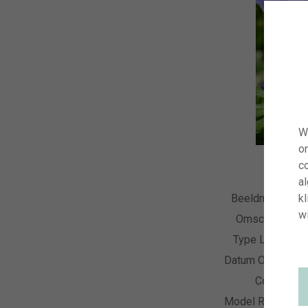
W
o
co
a
kl
Beeldnummer
wi
Omschrijving
Type Licentie
Datum Opname
Collectie
Model Release