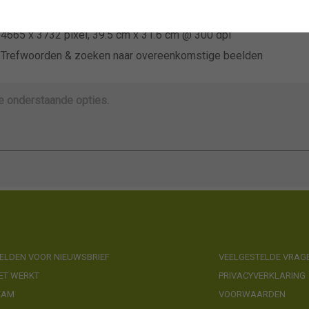
Niet van toepassing
4665 x 3732 pixel, 39.5 cm x 31.6 cm @ 300 dpi
Trefwoorden & zoeken naar overeenkomstige beelden
de onderstaande opties.
LDEN VOOR NIEUWSBRIEF
VEELGESTELDE VRAG
ET WERKT
PRIVACYVERKLARING
EAM
VOORWAARDEN