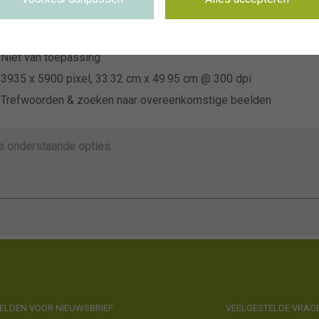
~CNB Dahliatuin 2025
Niet van toepassing
Niet van toepassing
3935 x 5900 pixel, 33.32 cm x 49.95 cm @ 300 dpi
Trefwoorden & zoeken naar overeenkomstige beelden
de onderstaande opties.
LDEN VOOR NIEUWSBRIEF
VEELGESTELDE VRAG