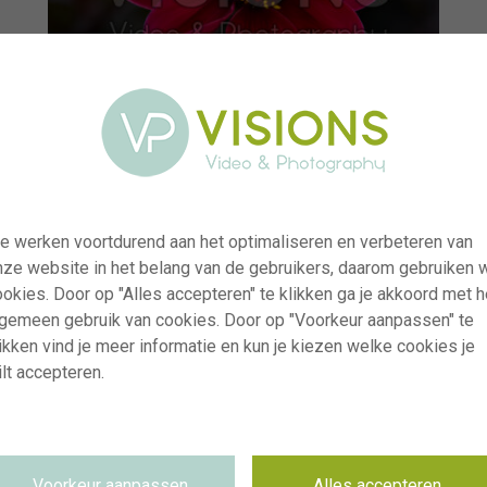
e werken voortdurend aan het optimaliseren en verbeteren van
nze website in het belang van de gebruikers, daarom gebruiken 
okies. Door op "Alles accepteren" te klikken ga je akkoord met h
lgemeen gebruik van cookies. Door op "Voorkeur aanpassen" te
ikken vind je meer informatie en kun je kiezen welke cookies je
lt accepteren.
visi235469
Dahlia HS Romeo®
RM
11.08.2025
Voorkeur aanpassen
Alles accepteren