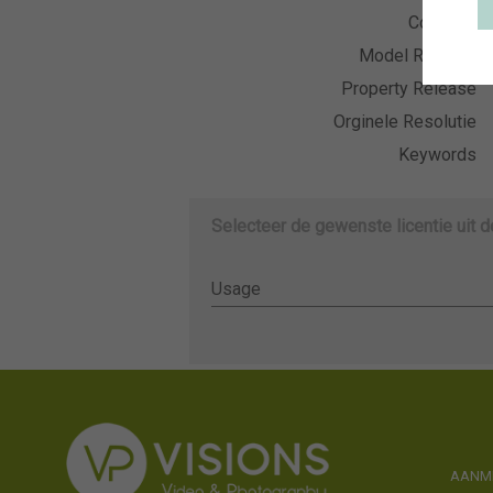
Collectie
Model Release
Property Release
Orginele Resolutie
Keywords
Selecteer de gewenste licentie uit 
Usage
Usage
AANME