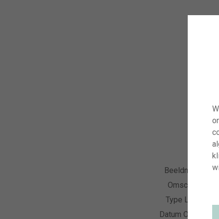
W
o
co
a
kl
wi
Beeldnummer
Omschrijving
Type Licentie
Datum Opname