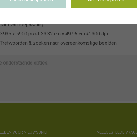
~FBT
Niet van toepassing
Niet van toepassing
3935 x 5900 pixel, 33.32 cm x 49.95 cm @ 300 dpi
Trefwoorden & zoeken naar overeenkomstige beelden
de onderstaande opties.
LDEN VOOR NIEUWSBRIEF
VEELGESTELDE VRAG