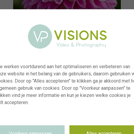
e werken voortdurend aan het optimaliseren en verbeteren van
nze website in het belang van de gebruikers, daarom gebruiken 
okies. Door op "Alles accepteren" te klikken ga je akkoord met h
lgemeen gebruik van cookies. Door op "Voorkeur aanpassen" te
ikken vind je meer informatie en kun je kiezen welke cookies je
lt accepteren.
visi235421
Dahlia Go Go Pink
RM
06.08.2025
Voorkeur aanpassen
Alles accepteren