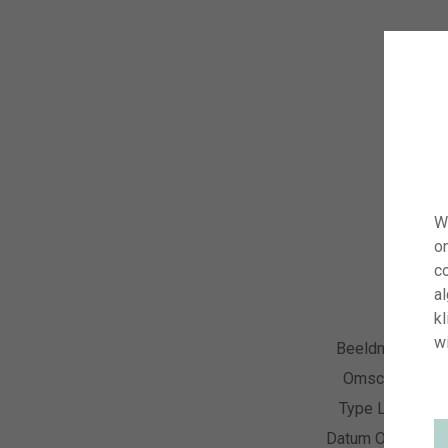
W
o
co
a
kl
wi
Beeldnummer
Omschrijving
Type Licentie
Datum Opname