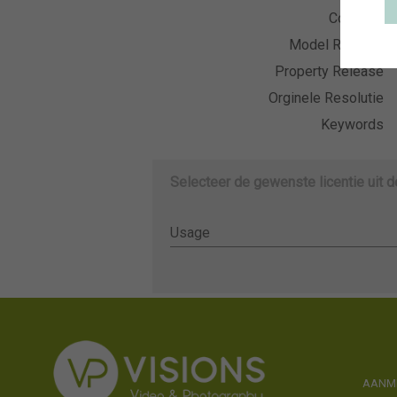
Collectie
Model Release
Property Release
Orginele Resolutie
Keywords
Selecteer de gewenste licentie uit 
Usage
Usage
AANME