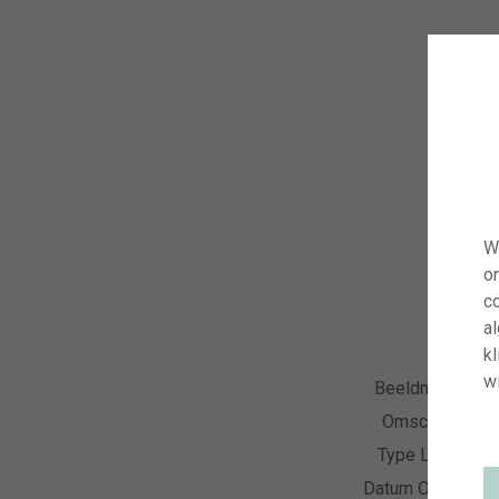
W
o
co
a
kl
wi
Beeldnummer
Omschrijving
Type Licentie
Datum Opname