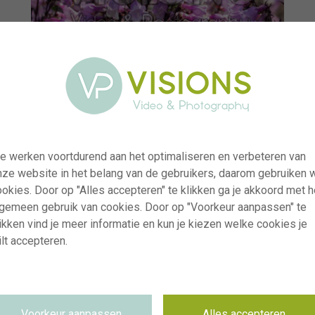
e werken voortdurend aan het optimaliseren en verbeteren van
nze website in het belang van de gebruikers, daarom gebruiken 
okies. Door op "Alles accepteren" te klikken ga je akkoord met h
lgemeen gebruik van cookies. Door op "Voorkeur aanpassen" te
ikken vind je meer informatie en kun je kiezen welke cookies je
lt accepteren.
visi233542
Penstemon digitalis Midnight Masquerade
RM
12.06.2025
Voorkeur aanpassen
Alles accepteren