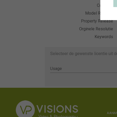
Collectie
Model Release
Property Release
Orginele Resolutie
Keywords
Selecteer de gewenste licentie uit 
Usage
Usage
AANME