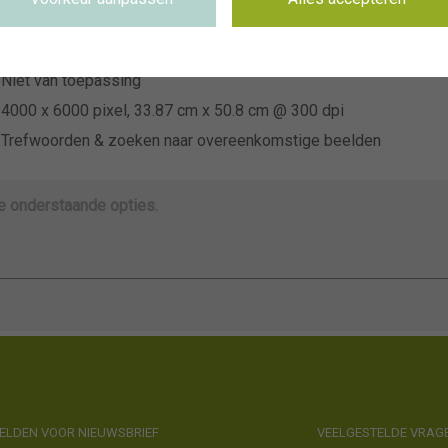
~Florensis
Niet van toepassing
Niet van toepassing
4000 x 6000 pixel, 33.87 cm x 50.8 cm @ 300 dpi
Trefwoorden & zoeken naar overeenkomstige beelden
de onderstaande opties.
LDEN VOOR NIEUWSBRIEF
VEELGESTELDE VRAG