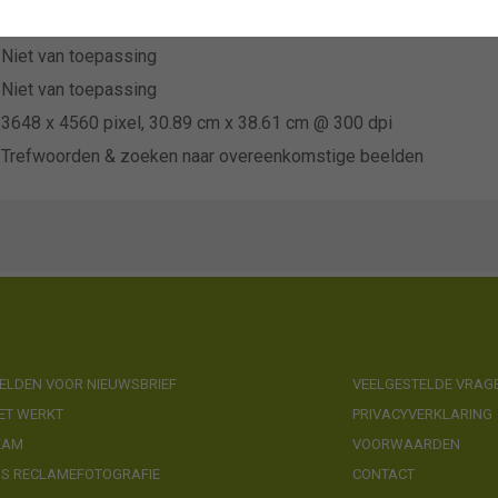
Strooper-Dekker BV
Niet van toepassing
Niet van toepassing
3648 x 4560 pixel, 30.89 cm x 38.61 cm @ 300 dpi
Trefwoorden & zoeken naar overeenkomstige beelden
LDEN VOOR NIEUWSBRIEF
VEELGESTELDE VRAG
ET WERKT
PRIVACYVERKLARING
EAM
VOORWAARDEN
NS RECLAMEFOTOGRAFIE
CONTACT