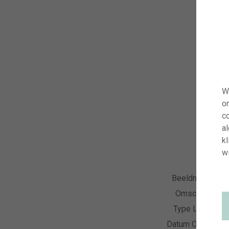
W
o
co
a
kl
wi
Beeldnummer
Omschrijving
Type Licentie
Datum Opname