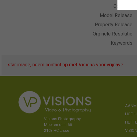
Collectie
Model Release
Property Release
Orginele Resolutie
Keywords
star image, neem contact op met Visions voor vrijgave
AANME
HOE H
Visions Photography
HET T
Meer en duin 66
VISIO
2163 HC Lisse