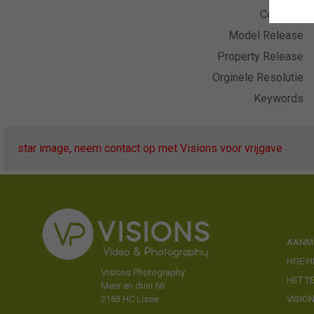
Collectie
Model Release
Property Release
Orginele Resolutie
Keywords
star image, neem contact op met Visions voor vrijgave
AANME
HOE H
Visions Photography
HET T
Meer en duin 66
VISIO
2163 HC Lisse