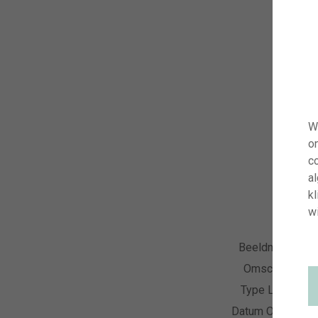
W
o
co
a
kl
wi
Beeldnummer
Omschrijving
Type Licentie
Datum Opname