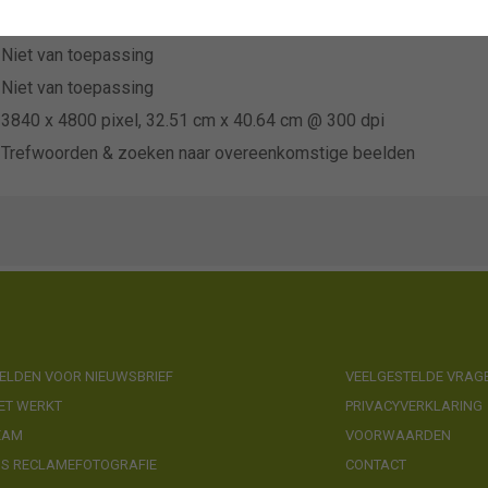
Dito Plant Export B.V.
Niet van toepassing
Niet van toepassing
3840 x 4800 pixel, 32.51 cm x 40.64 cm @ 300 dpi
Trefwoorden & zoeken naar overeenkomstige beelden
LDEN VOOR NIEUWSBRIEF
VEELGESTELDE VRAG
ET WERKT
PRIVACYVERKLARING
EAM
VOORWAARDEN
NS RECLAMEFOTOGRAFIE
CONTACT